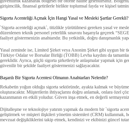
güvenilirlik kazanarak bölgesel bir otorite haline gelebilirsiniz. Bölge
girişimcilik, finansal getirilerle birlikte toplumsal fayda ve kişisel tatmin
Sigorta Acenteliği Açmak İçin Hangi Yasal ve Mesleki Şartlar Gerekli?
`Sigorta acenteliği açmak`, titizlikle yürütülmesi gereken yasal ve mes
düzenlenen teknik personel yeterlilik sınavını başarıyla geçerek “SEG
faaliyet göstermenizin anahtarıdır. Bu yetkinlik, doğru danışmanlık yapa
Yasal zeminde ise, Limited Şirket veya Anonim Şirket gibi uygun bir ticar
Türkiye Odalar ve Borsalar Birliği (TOBB) Levha kaydını da tamamlamanız
gereklidir. Ayrıca, güçlü sigorta şirketleriyle anlaşmalar yapmak için 
güvenilir bir şekilde faaliyet göstermenizi sağlayacaktır.
Başarılı Bir Sigorta Acentesi Olmanın Anahtarları Nelerdir?
Rekabetin yoğun olduğu sigorta sektöründe, ayakta kalmak ve büyümek iç
oluşturacaktır. Müşterilerin ihtiyaçlarını doğru anlamak, onlara özel çö
kazanmanın en etkili yoludur. Güven inşa etmek, en değerli sermayeniz
Dijitalleşme ve teknolojiye yatırım yapmak da modern bir `sigorta acente
geliştirmek ve müşteri ilişkileri yönetim sistemleri (CRM) kullanmak, he
mevzuat değişikliklerini takip etmek, kendinizi ve ekibinizi güncel tu