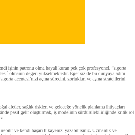
Kendi işinin patronu olma hayali kuran pek çok profesyonel, “sigorta
centesi` olmanın değeri yükselmektedir. Eğer siz de bu dünyaya adım
gorta acentesi`nizi açma sürecini, zorlukları ve aşma stratejilerini
l afetler, sağlık riskleri ve geleceğe yönelik planlama ihtiyaçları
inde pasif gelir oluşturmak, iş modelinin sürdürülebilirliğinde kritik rol
uz.
ndirebilir ve kendi başarı hikayenizi yazabilirsiniz. Uzmanlık ve