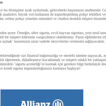
on
 ve bu dönüşüme ayak uydurmak, gelecekteki başarınızın anahtarıdır. Gele
nalizleri, büyük veri kullanımı ile kişiselleştirilmiş poliçe teklifleri v
, online poliçe yönetim sistemleri ve chatbot destekli müşteri hizmetler
en ayırır. Örneğin, siber sigorta, evcil hayvan sigortası, yeni nesil tarı
lirli bir müşteri kitlesinin vazgeçilmezi olabilirsiniz. Pazar eğilimlerini
esi açmak` kararınızın uzun vadede meyvelerini vermesini sağlayacaktır.
desteklendiğinde sizi finansal bağımsızlığa ve mesleki tatmine taşıyacak
rekli öğrenmek, dijitalleşmeyi kucaklamak ve müşteri odaklı bir yaklaşı
ayalinizdeki `sigorta acenteliği`ni kurmak için gereken bilgi birikimiyle 
 ve kendi sigorta imparatorluğunuzu kurmaya başlayın!