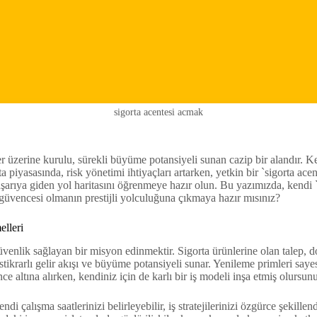
sigorta acentesi acmak
ler üzerine kurulu, sürekli büyüme potansiyeli sunan cazip bir alandır. 
a piyasasında, risk yönetimi ihtiyaçları artarken, yetkin bir `sigorta a
şarıya giden yol haritasını öğrenmeye hazır olun. Bu yazımızda, kendi `si
 güvencesi olmanın prestijli yolculuğuna çıkmaya hazır mısınız?
elleri
enlik sağlayan bir misyon edinmektir. Sigorta ürünlerine olan talep, doğa
stikrarlı gelir akışı ve büyüme potansiyeli sunar. Yenileme primleri sayes
e altına alırken, kendiniz için de karlı bir iş modeli inşa etmiş olursun
di çalışma saatlerinizi belirleyebilir, iş stratejilerinizi özgürce şekille