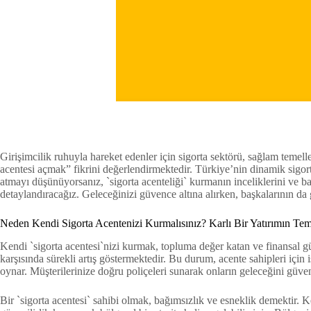
Girişimcilik ruhuyla hareket edenler için sigorta sektörü, sağlam temel
acentesi açmak” fikrini değerlendirmektedir. Türkiye’nin dinamik sigort
atmayı düşünüyorsanız, `sigorta acenteliği` kurmanın inceliklerini ve ba
detaylandıracağız. Geleceğinizi güvence altına alırken, başkalarının da
Neden Kendi Sigorta Acentenizi Kurmalısınız? Karlı Bir Yatırımın Tem
Kendi `sigorta acentesi`nizi kurmak, topluma değer katan ve finansal güv
karşısında sürekli artış göstermektedir. Bu durum, acente sahipleri için i
oynar. Müşterilerinize doğru poliçeleri sunarak onların geleceğini güvenc
Bir `sigorta acentesi` sahibi olmak, bağımsızlık ve esneklik demektir. Ken