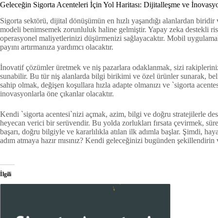
Geleceğin Sigorta Acenteleri İçin Yol Haritası: Dijitalleşme ve İnovasy
Sigorta sektörü, dijital dönüşümün en hızlı yaşandığı alanlardan biridir
modeli benimsemek zorunluluk haline gelmiştir. Yapay zeka destekli risk a
operasyonel maliyetlerinizi düşürmenizi sağlayacaktır. Mobil uygulamalar
payını artırmanıza yardımcı olacaktır.
İnovatif çözümler üretmek ve niş pazarlara odaklanmak, sizi rakiplerinizd
sunabilir. Bu tür niş alanlarda bilgi birikimi ve özel ürünler sunarak, be
sahip olmak, değişen koşullara hızla adapte olmanızı ve `sigorta acent
inovasyonlarla öne çıkanlar olacaktır.
Kendi `sigorta acentesi`nizi açmak, azim, bilgi ve doğru stratejilerle 
heyecan verici bir serüvendir. Bu yolda zorlukları fırsata çevirmek, sü
başarı, doğru bilgiyle ve kararlılıkla atılan ilk adımla başlar. Şimdi, h
adım atmaya hazır mısınız? Kendi geleceğinizi bugünden şekillendirin
İlgili