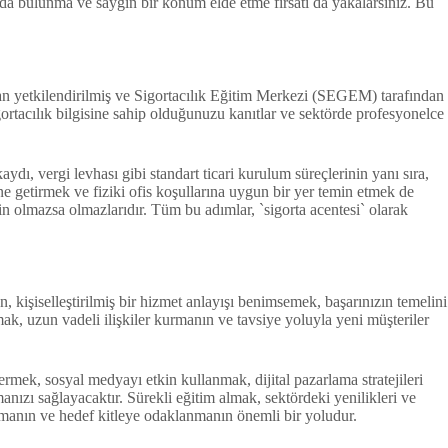
tkıda bulunma ve saygın bir konum elde etme fırsatı da yakalarsınız. Bu
ndan yetkilendirilmiş ve Sigortacılık Eğitim Merkezi (SEGEM) tarafından
rtacılık bilgisine sahip olduğunuzu kanıtlar ve sektörde profesyonelce
dı, vergi levhası gibi standart ticari kurulum süreçlerinin yanı sıra,
e getirmek ve fiziki ofis koşullarına uygun bir yer temin etmek de
in olmazsa olmazlarıdır. Tüm bu adımlar, `sigorta acentesi` olarak
kişiselleştirilmiş bir hizmet anlayışı benimsemek, başarınızın temelini
ak, uzun vadeli ilişkiler kurmanın ve tavsiye yoluyla yeni müşteriler
ermek, sosyal medyayı etkin kullanmak, dijital pazarlama stratejileri
nızı sağlayacaktır. Sürekli eğitim almak, sektördeki yenilikleri ve
aşmanın ve hedef kitleye odaklanmanın önemli bir yoludur.