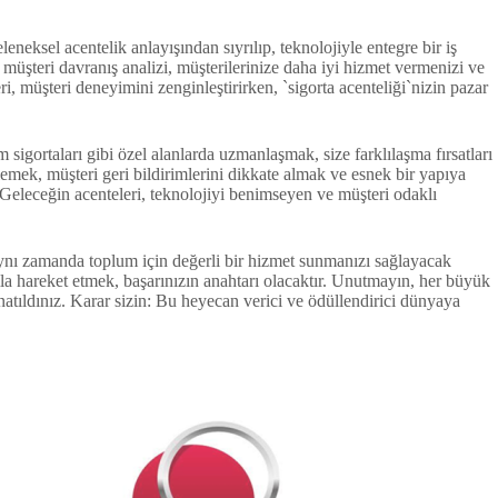
neksel acentelik anlayışından sıyrılıp, teknolojiyle entegre bir iş
e müşteri davranış analizi, müşterilerinize daha iyi hizmet vermenizi ve
i, müşteri deneyimini zenginleştirirken, `sigorta acenteliği`nizin pazar
m sigortaları gibi özel alanlarda uzmanlaşmak, size farklılaşma fırsatları
 izlemek, müşteri geri bildirimlerini dikkate almak ve esnek bir yapıya
 Geleceğin acenteleri, teknolojiyi benimseyen ve müşteri odaklı
, aynı zamanda toplum için değerli bir hizmet sunmanızı sağlayacak
mla hareket etmek, başarınızın anahtarı olacaktır. Unutmayın, her büyük
donatıldınız. Karar sizin: Bu heyecan verici ve ödüllendirici dünyaya