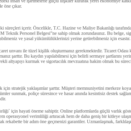
nizdeki insan ve işletmelerle güçlü ilişkiler kurarak yerel ekonomiye ka
le öne çıkar.
leki süreçleri içerir. Öncelikle, T.C. Hazine ve Maliye Bakanlığı tarafı
EM Teknik Personel Belgesi”ne sahip olmak zorundasınız. Bu belge, sigo
bilmeniz ve yasal yükümlülüklerinizi yerine getirebilmeniz için esastır.
et unvanı ile tüzel kişilik oluşturmanız gerekmektedir. Ticaret Odası kay
 şarttır. Bu kaydın yapılabilmesi için belirli sermaye şartlarını yerin
gerekli altyapıyı kurmak ve sigortacılık mevzuatına hakim olmak bu sürec
in stratejik yaklaşımlar şarttır. Müşteri memnuniyetini merkeze koyan, 
zümler sunmak, poliçe süresince ve hasar anında kesintisiz destek sağlam
dir.
liği` için hayati öneme sahiptir. Online platformlarda güçlü varlık göst
m operasyonel verimliliği artıracak hem de daha geniş bir kitleye ulaşma
tarak rekabette bir adım öne geçmenizi garantiler. Uzmanlaşmak, farklıl