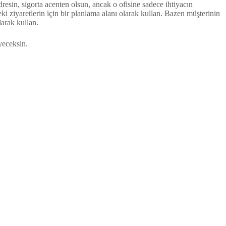
esin, sigorta acenten olsun, ancak o ofisine sadece ihtiyacın
i ziyaretlerin için bir planlama alanı olarak kullan. Bazen müşterinin
larak kullan.
yeceksin.