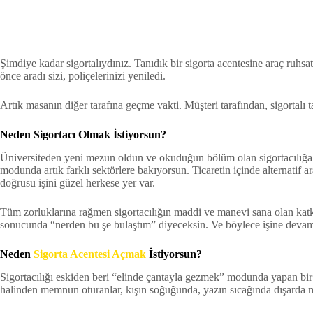
Şimdiye kadar sigortalıydınız. Tanıdık bir sigorta acentesine araç ruhs
önce aradı sizi, poliçelerinizi yeniledi.
Artık masanın diğer tarafına geçme vakti. Müşteri tarafından, sigortalı 
Neden Sigortacı Olmak İstiyorsun?
Üniversiteden yeni mezun oldun ve okuduğun bölüm olan sigortacılığa
modunda artık farklı sektörlere bakıyorsun. Ticaretin içinde alternatif
doğrusu işini güzel herkese yer var.
Tüm zorluklarına rağmen sigortacılığın maddi ve manevi sana olan kat
sonucunda “nerden bu şe bulaştım” diyeceksin. Ve böylece işine devam 
Neden
Sigorta Acentesi Açmak
İstiyorsun?
Sigortacılığı eskiden beri “elinde çantayla gezmek” modunda yapan bir
halinden memnun oturanlar, kışın soğuğunda, yazın sıcağında dışarda 