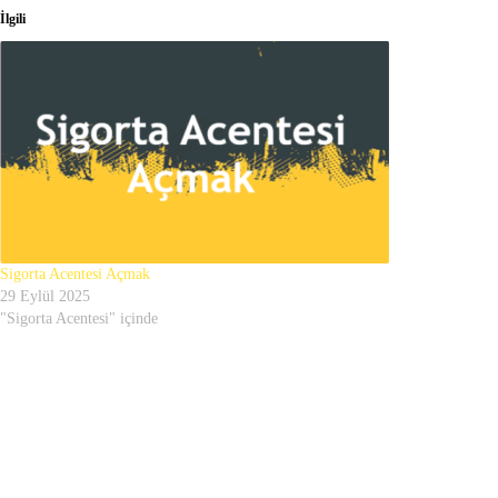
İlgili
Sigorta Acentesi Açmak
29 Eylül 2025
"Sigorta Acentesi" içinde