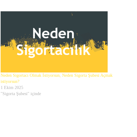
Neden Sigortacı Olmak İstiyorsun, Neden Sigorta Şubesi Açmak
istiyorsun?
1 Ekim 2025
"Sigorta Şubesi" içinde