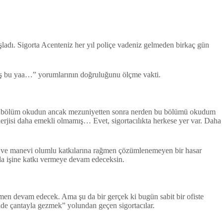
aşladı. Sigorta Acenteniz her yıl poliçe vadeniz gelmeden birkaç gün
iş bu yaa…” yorumlarının doğruluğunu ölçme vakti.
 bir bölüm okudun ancak mezuniyetten sonra nerden bu bölümü okudum
enerjisi daha emekli olmamış… Evet, sigortacılıkta herkese yer var. Daha
i ve manevi olumlu katkılarına rağmen çözümlenemeyen bir hasar
da işine katkı vermeye devam edeceksin.
men devam edecek. Ama şu da bir gerçek ki bugün sabit bir ofiste
nde çantayla gezmek” yolundan geçen sigortacılar.