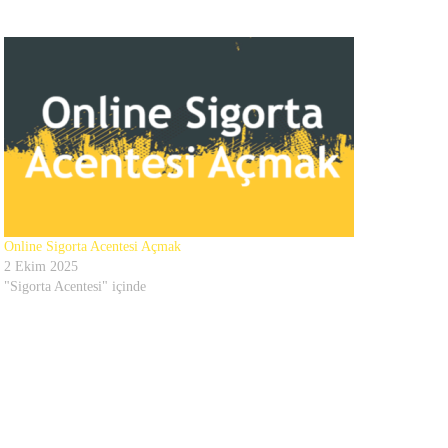
Online Sigorta Acentesi Açmak
2 Ekim 2025
"Sigorta Acentesi" içinde