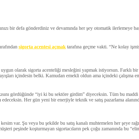
atınızı bir defa gönderdiniz ve devamında her şey otomatik ilerlemeye b
tarafından
sigorta acentesi açmak
tarafına geçme vakti. “Ne kolay işm
 uygun olarak sigorta acenteliği mesleğini yapmak istiyorsun. Farklı
 arayışları içindesin belki. Kamudan emekli oldun ama içindeki çalışma 
kısını gördüğünde “iyi ki bu sektöre girdim” diyeceksin. Tüm bu madd
edeceksin. Her gün yeni bir enerjiyle teknik ve satış pazarlama alanın
 kesim var. Şu veya bu şekilde bu satış kanalı muhtemelen her şeye rağ
müşteri peşinde koşturmayan sigortacıların pek çoğu zamanında bu “eli