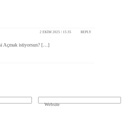
2 EKIM 2025 / 15:35
REPLY
si Açmak istiyorsun? […]
Website